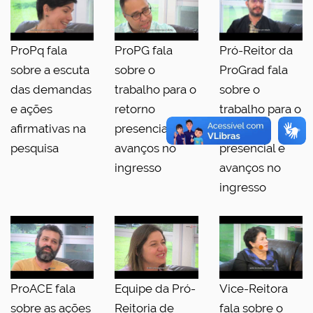
ProPq fala
ProPG fala
Pró-Reitor da
sobre a escuta
sobre o
ProGrad fala
das demandas
trabalho para o
sobre o
e ações
retorno
trabalho para o
afirmativas na
presencial e
retorno
pesquisa
avanços no
presencial e
ingresso
avanços no
ingresso
ProACE fala
Equipe da Pró-
Vice-Reitora
sobre as ações
Reitoria de
fala sobre o