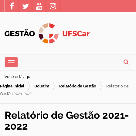
N
Toggle navigation
a
Busca
v
Você está aqui:
e
Página Inicial
Boletim
Relatório de Gestão
Relatório de
g
Gestão 2021-2022
a
ç
Relatório de Gestão 2021-
ã
2022
o