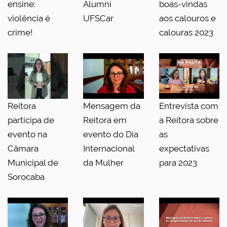
ensine:
Alumni
boas-vindas
violência é
UFSCar
aos calouros e
crime!
calouras 2023
Reitora
Mensagem da
Entrevista com
participa de
Reitora em
a Reitora sobre
evento na
evento do Dia
as
Câmara
Internacional
expectativas
Municipal de
da Mulher
para 2023
Sorocaba