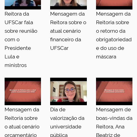
Reitora da
Mensagem da
Mensagem da
UFSCar fala
Reitora sobre o
Reitoria sobre
sobre reunião
atual cenário
o retorno da
com o
financeiro da
obrigatoriedad
Presidente
UFSCar
e do uso de
Lula e
máscara
ministros
Mensagem da
Dia de
Mensagem de
Reitoria sobre
valorização da
boas-vindas da
o atual cenário
universidade
Reitora, Ana
orçamentário
pública
Beatriz de