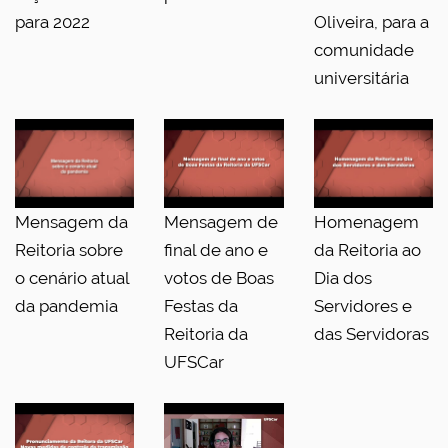
para 2022
Oliveira, para a
comunidade
universitária
Mensagem da
Mensagem de
Homenagem
Reitoria sobre
final de ano e
da Reitoria ao
o cenário atual
votos de Boas
Dia dos
da pandemia
Festas da
Servidores e
Reitoria da
das Servidoras
UFSCar