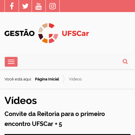
N
Toggle navigation
a
Busca
v
Você está aqui:
Página Inicial
Vídeos
e
g
Vídeos
a
ç
Convite da Reitoria para o primeiro
ã
encontro UFSCar + 5
o