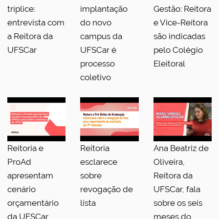
tríplice:
implantação
Gestão: Reitora
entrevista com
do novo
e Vice-Reitora
a Reitora da
campus da
são indicadas
UFSCar
UFSCar é
pelo Colégio
processo
Eleitoral
coletivo
Reitoria e
Reitoria
Ana Beatriz de
ProAd
esclarece
Oliveira,
apresentam
sobre
Reitora da
cenário
revogação de
UFSCar, fala
orçamentário
lista
sobre os seis
da UFSCar
meses do