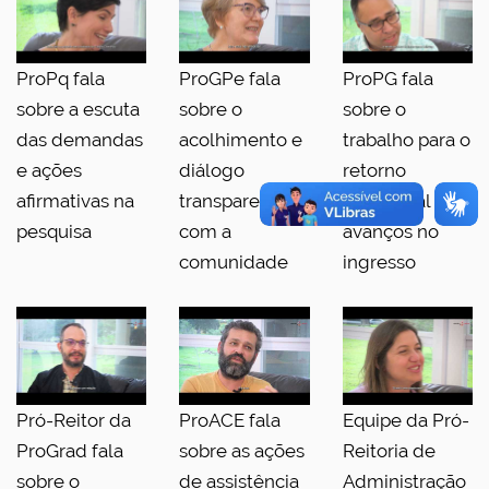
ProPq fala
ProGPe fala
ProPG fala
sobre a escuta
sobre o
sobre o
das demandas
acolhimento e
trabalho para o
e ações
diálogo
retorno
afirmativas na
transparente
presencial e
pesquisa
com a
avanços no
comunidade
ingresso
Pró-Reitor da
ProACE fala
Equipe da Pró-
ProGrad fala
sobre as ações
Reitoria de
sobre o
de assistência
Administração