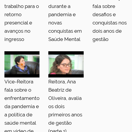
trabalho para o
durante a
fala sobre
retorno
pandemia e
desafios e
presencial e
novas
conquistas nos
avanços no
conquistas em
dois anos de
ingresso
Saúde Mental
gestão
Vice-Reitora
Reitora, Ana
fala sobre o
Beatriz de
enfrentamento
Oliveira, avalia
da pandemia e
os dois
a política de
primeiros anos
saúde mental
de gestão
em vídeo de
(parte 1)