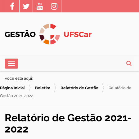
N
Toggle navigation
a
Busca
v
Você está aqui:
e
Página Inicial
Boletim
Relatório de Gestão
Relatório de
g
Gestão 2021-2022
a
ç
Relatório de Gestão 2021-
ã
2022
o