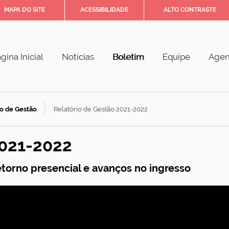
MAPA DO SITE
ACESSIBILIDADE
ALTO CONTRASTE
gina Inicial
Notícias
Boletim
Equipe
Age
io de Gestão
Relatório de Gestão 2021-2022
2021-2022
etorno presencial e avanços no ingresso