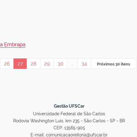
e a Embrapa
26
27
28
29
30
...
34
Próximos 30 itens
Gestão UFSCar
Universidade Federal de São Carlos
Rodovia Washington Luis, km 235 - São Carlos - SP - BR
CEP: 13565-905
E-mail:
comunicacaoreitoria@ufscar.br