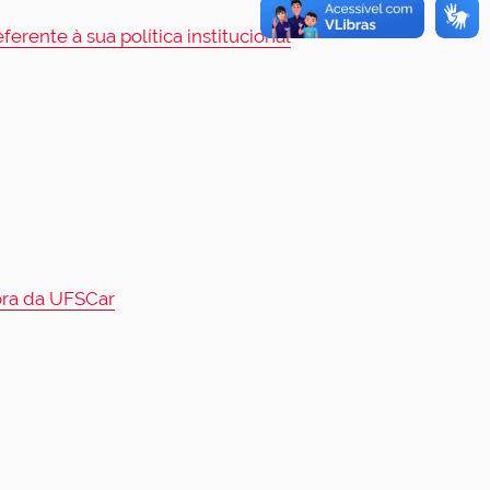
rente à sua política institucional
ora da UFSCar