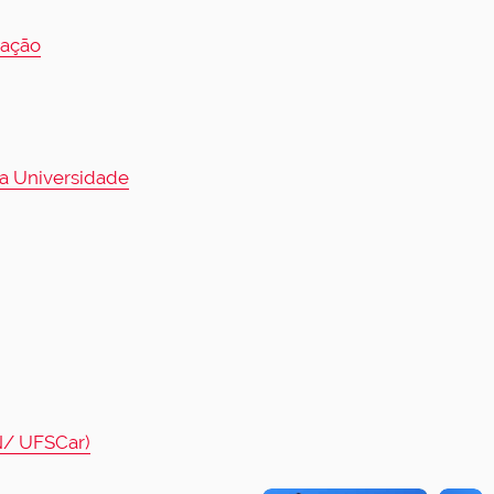
zação
da Universidade
N/ UFSCar)