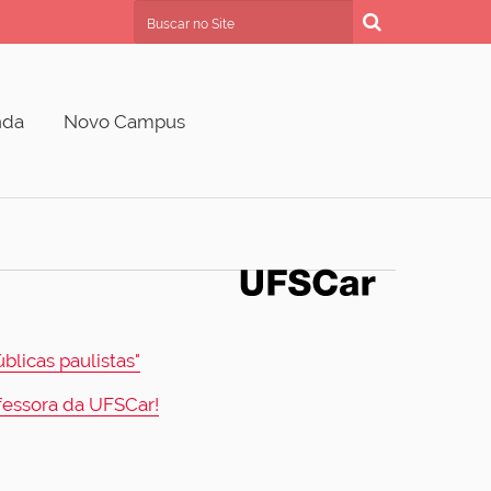
Busca
Busca Avançada…
nda
Novo Campus
licas paulistas"
ofessora da UFSCar!