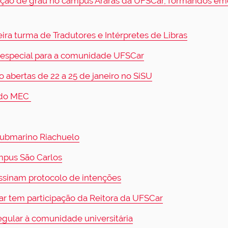
lação de grau no campus Araras da UFSCar, formandos e
ira turma de Tradutores e Intérpretes de Libras
 especial para a comunidade UFSCar
 abertas de 22 a 25 de janeiro no SiSU
 do MEC
Submarino Riachuelo
mpus São Carlos
ssinam protocolo de intenções
 tem participação da Reitora da UFSCar
egular à comunidade universitária