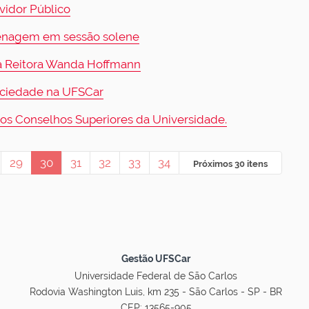
vidor Público
menagem em sessão solene
a Reitora Wanda Hoffmann
ociedade na UFSCar
aos Conselhos Superiores da Universidade.
29
30
31
32
33
34
Próximos 30 itens
Gestão UFSCar
Universidade Federal de São Carlos
Rodovia Washington Luis, km 235 - São Carlos - SP - BR
CEP: 13565-905