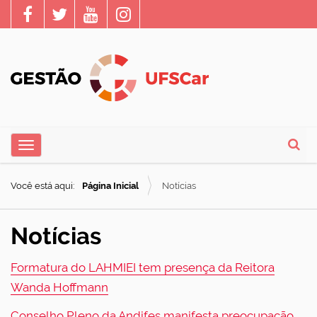
N
Toggle navigation
a
Busca
v
Você está aqui:
Página Inicial
Notícias
e
g
Notícias
a
ç
Formatura do LAHMIEI tem presença da Reitora
ã
Wanda Hoffmann
o
Conselho Pleno da Andifes manifesta preocupação