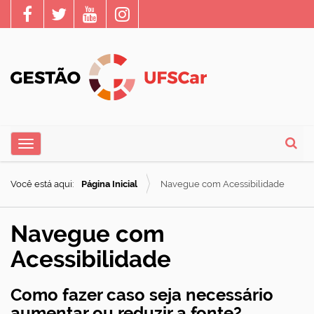
N
Toggle navigation
a
Busca
v
Você está aqui:
Página Inicial
Navegue com Acessibilidade
e
g
Navegue com
a
Acessibilidade
ç
ã
Como fazer caso seja necessário
o
aumentar ou reduzir a fonte?