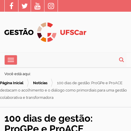
N
Toggle navigation
a
Busca
v
Você está aqui:
e
Página Inicial
Notícias
100 dias de gestão: ProGPe e ProACE
g
destacam o acolhimento e o diálogo como primordiais para uma gestão
a
colaborativa e transformadora
ç
ã
100 dias de gestão:
o
ProGPe e ProACE