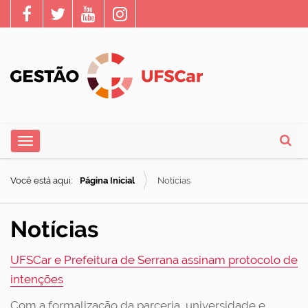
N
Toggle navigation
a
Busca
v
Você está aqui:
Página Inicial
Notícias
e
g
Notícias
a
ç
UFSCar e Prefeitura de Serrana assinam protocolo de
ã
intenções
o
Com a formalização da parceria, universidade e