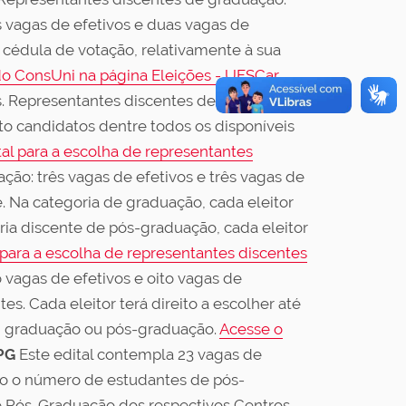
 vagas de efetivos e duas vagas de
a cédula de votação, relativamente à sua
do ConsUni na página Eleições - UFSCar,
s. Representantes discentes de pós-
oito candidatos dentre todos os disponíveis
tal para a escolha de representantes
ão: três vagas de efetivos e três vagas de
 Na categoria de graduação, cada eleitor
oria discente de pós-graduação, cada eleitor
 para a escolha de representantes discentes
vagas de efetivos e oito vagas de
s. Cada eleitor terá direito a escolher até
a, graduação ou pós-graduação.
Acesse o
PG
Este edital contempla 23 vagas de
lo o número de estudantes de pós-
e Pós-Graduação dos respectivos Centros