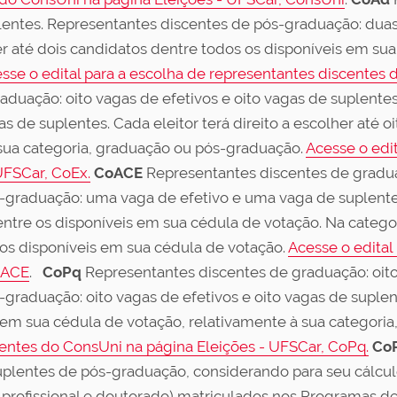
lentes. Representantes discentes de pós-graduação: duas
her até dois candidatos dentre todos os disponíveis em su
sse o edital para a escolha de representantes discentes 
duação: oito vagas de efetivos e oito vagas de suplente
as de suplentes. Cada eleitor terá direito a escolher até 
sua categoria, graduação ou pós-graduação.
Acesse o edi
UFSCar, CoEx.
CoACE
Representantes discentes de graduaç
-graduação: uma vaga de efetivo e uma vaga de suplente.
 dentre os disponíveis em sua cédula de votação. Na categ
 os disponíveis em sua cédula de votação.
Acesse o edital
oACE
.
CoPq
Representantes discentes de graduação: oito 
raduação: oito vagas de efetivos e oito vagas de suplente
s em sua cédula de votação, relativamente à sua categori
centes do ConsUni na página Eleições - UFSCar, CoPq.
Co
suplentes de pós-graduação, considerando para seu cálcu
rofissional e doutorado) matriculados nos Programas d