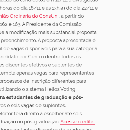
 horas do dia 18/11 e às 13h59 do dia 22/11 e
nião Ordinária do ConsUni
, a partir do
 162 e 163. A Presidente da Comissão
ue a modificação mais substancial proposta
de preenchimento. A proposta apresentada é
l de vagas disponíveis para a sua categoria
andidato por Centro dentre todos os
s discentes efetivos e suplentes de
ntempla apenas vagas para representantes
processos de inscrição diferentes para
utilizando o sistema Helios Voting,
ara estudantes de graduação e pós-
os e seis vagas de suplentes.
itor terá direito a escolher até seis
raduação ou pós-graduação.
Acesse o edital
Representantes discentes de graduação: