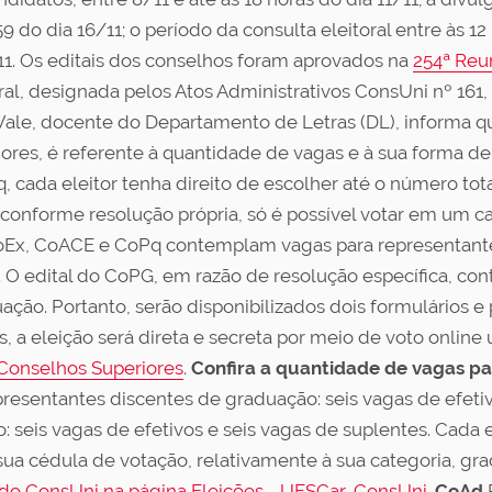
9 do dia 16/11; o período da consulta eleitoral entre às 12
11. Os editais dos conselhos foram aprovados na
254ª Reu
al, designada pelos Atos Administrativos ConsUni nº 161,
-Vale, docente do Departamento de Letras (DL), informa q
iores, é referente à quantidade de vagas e à sua forma 
cada eleitor tenha direito de escolher até o número tota
conforme resolução própria, só é possível votar em um c
CoEx, CoACE e CoPq contemplam vagas para representante
. O edital do CoPG, em razão de resolução específica, co
ção. Portanto, serão disponibilizados dois formulários e 
, a eleição será direta e secreta por meio de voto online 
 Conselhos Superiores
.
Confira a quantidade de vagas p
resentantes discentes de graduação: seis vagas de efetiv
eis vagas de efetivos e seis vagas de suplentes. Cada ele
sua cédula de votação, relativamente à sua categoria, g
 do ConsUni na página Eleições - UFSCar, ConsUni
.
CoAd