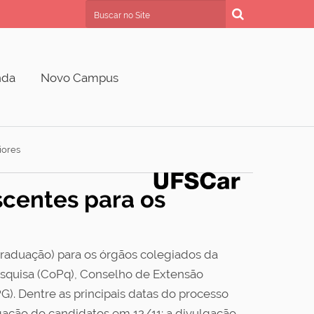
Busca
Busca Avançada…
nda
Novo Campus
iores
scentes para os
graduação) para os órgãos colegiados da
esquisa (CoPq), Conselho de Extensão
. Dentre as principais datas do processo
ulgação do candidatos em 12/11; a divulgação