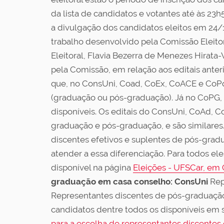
da lista de candidatos e votantes até às 23h5
a divulgação dos candidatos eleitos em 24/
trabalho desenvolvido pela Comissão Eleitor
Eleitoral, Flavia Bezerra de Menezes Hirata
pela Comissão, em relação aos editais anter
que, no ConsUni, Coad, CoEx, CoACE e CoPq, 
(graduação ou pós-graduação). Já no CoPG, 
disponíveis. Os editais do ConsUni, CoAd, 
graduação e pós-graduação, e são similares
discentes efetivos e suplentes de pós-gradua
atender a essa diferenciação. Para todos eles
disponível na página
Eleições - UFSCar, em
graduação em casa conselho:
ConsUni
Rep
Representantes discentes de pós-graduação: s
candidatos dentre todos os disponíveis em 
para a escolha de representantes discentes