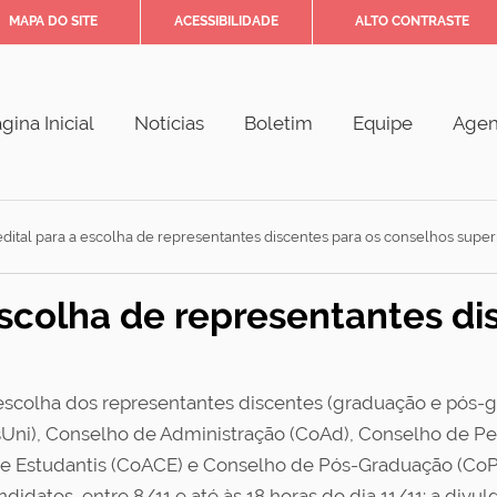
MAPA DO SITE
ACESSIBILIDADE
ALTO CONTRASTE
gina Inicial
Notícias
Boletim
Equipe
Age
dital para a escolha de representantes discentes para os conselhos super
escolha de representantes di
e escolha dos representantes discentes (graduação e pós-
sUni), Conselho de Administração (CoAd), Conselho de P
e Estudantis (CoACE) e Conselho de Pós-Graduação (CoPG)
andidatos, entre 8/11 e até às 18 horas do dia 11/11; a div