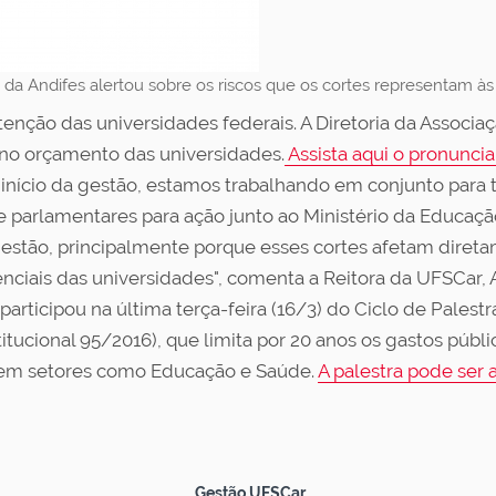
a da Andifes alertou sobre os riscos que os cortes representam às
enção das universidades federais. A Diretoria da Associa
 no orçamento das universidades.
Assista aqui o pronunci
ício da gestão, estamos trabalhando em conjunto para tr
e parlamentares para ação junto ao Ministério da Educaç
a gestão, principalmente porque esses cortes afetam dir
nciais das universidades", comenta a Reitora da UFSCar, A
articipou na última terça-feira (16/3) do Ciclo de Palestr
tucional 95/2016), que limita por 20 anos os gastos púb
s em setores como Educação e Saúde.
A palestra pode ser a
Gestão UFSCar