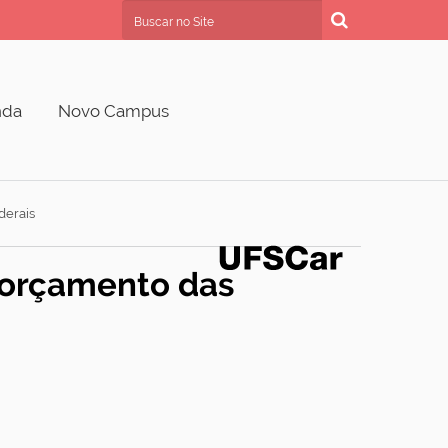
Busca
Busca Avançada…
nda
Novo Campus
derais
o orçamento das