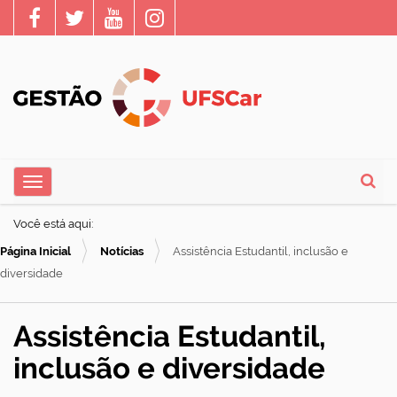
N
Toggle navigation
a
Busca
v
Você está aqui:
e
Página Inicial
Notícias
Assistência Estudantil, inclusão e
g
diversidade
a
ç
Assistência Estudantil,
ã
inclusão e diversidade
o