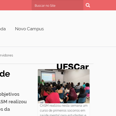
Busca
Busca Avançada…
nda
Novo Campus
rvidores
úde
objetivos
ASM realizou
CASM realizou nesta semana um
es da
curso de primeiros socorros em
saúde mental para estudantes e