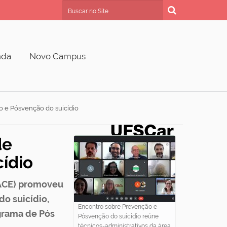
Busca
Busca Avançada…
nda
Novo Campus
 e Pósvenção do suicídio
de
ídio
OACE) promoveu
o suicídio,
Encontro sobre Prevenção e
grama de Pós
Pósvenção do suicídio reúne
técnicos-administrativos da área