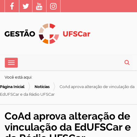
N
Toggle navigation
a
Busca
v
Você está aqui:
e
Página Inicial
Notícias
CoAd aprova alteração de vinculação da
g
EdUFSCar e da Rádio UFSCar
a
ç
CoAd aprova alteração de
ã
vinculação da EdUFSCar e
o