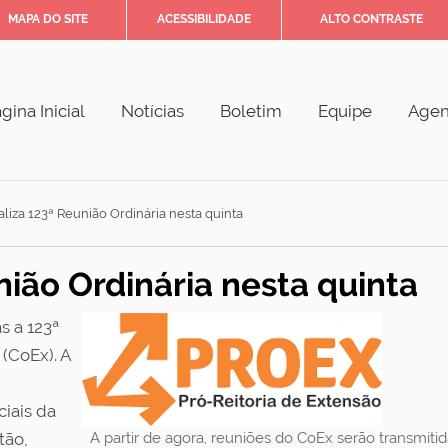
MAPA DO SITE
ACESSIBILIDADE
ALTO CONTRASTE
gina Inicial
Notícias
Boletim
Equipe
Age
liza 123ª Reunião Ordinária nesta quinta
nião Ordinária nesta quinta
s a 123ª
(CoEx). A
ciais da
tão,
A partir de agora, reuniões do CoEx serão transmit