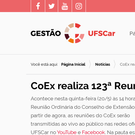
Pá
Você está aqui:
Página Inicial
Notícias
CoEx rea
CoEx realiza 123ª Reu
Acontece nesta quinta-feira (20/5) às 14 hora
Reunião Ordinária do Conselho de Extensão 
partir de agora, as reuniões do CoEx serão
transmitidas ao vivo ao público nas redes ofi
UFSCar no
YouTube
e
Facebook
. Na pauta es