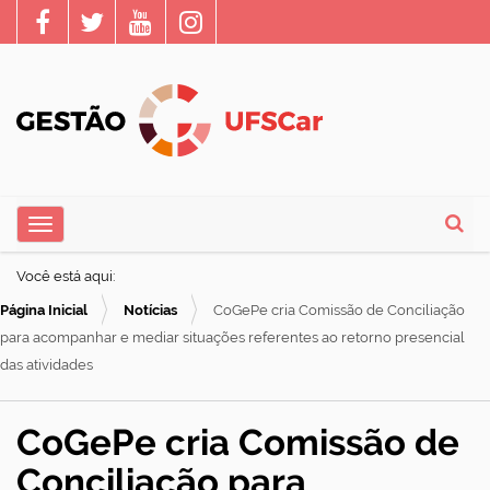
N
Toggle navigation
a
Busca
v
Você está aqui:
e
Página Inicial
Notícias
CoGePe cria Comissão de Conciliação
g
para acompanhar e mediar situações referentes ao retorno presencial
a
das atividades
ç
ã
CoGePe cria Comissão de
o
Conciliação para