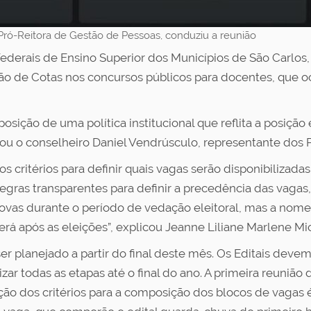
Pró-Reitora de Gestão de Pessoas, conduziu a reunião
ederais de Ensino Superior dos Municípios de São Carlos,
ção de Cotas nos concursos públicos para docentes, que o
roposição de uma política institucional que reflita a posiç
ou o conselheiro Daniel Vendrúsculo, representante dos 
s critérios para definir quais vagas serão disponibilizad
 regras transparentes para definir a precedência das vaga
rovas durante o período de vedação eleitoral, mas a nome
erá após as eleições”, explicou Jeanne Liliane Marlene Mi
r planejado a partir do final deste mês. Os Editais dev
r todas as etapas até o final do ano. A primeira reunião
ição dos critérios para a composição dos blocos de vagas é