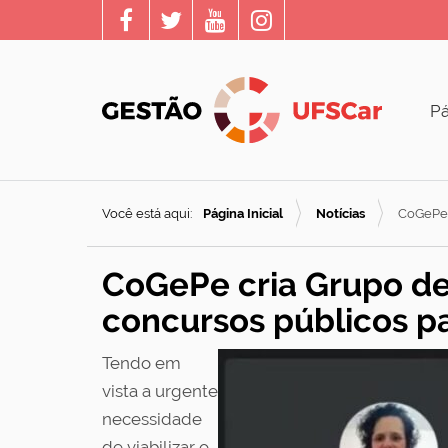
Pá
Você está aqui:
Página Inicial
Notícias
CoGePe c
CoGePe cria Grupo de 
concursos públicos p
Tendo em
vista a urgente
necessidade
de viabilizar o