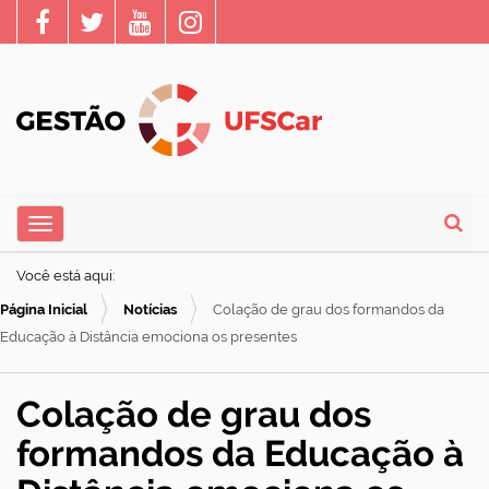
N
Toggle navigation
a
Busca
v
Você está aqui:
e
Página Inicial
Notícias
Colação de grau dos formandos da
g
Educação à Distância emociona os presentes
a
ç
Colação de grau dos
ã
formandos da Educação à
o