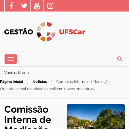
N
Toggle navigation
a
Busca
v
Você está aqui:
e
Página Inicial
Notícias
Comissão Interna de Mediação
g
Organizacional e entidades realizam novos encontros
a
ç
Comissão
ã
Interna de
o