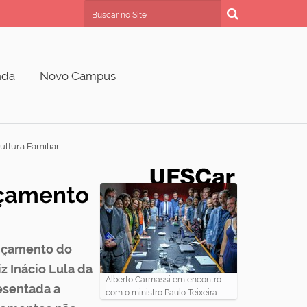
Busca
Busca Avançada…
nda
Novo Campus
ltura Familiar
nçamento
ançamento do
z Inácio Lula da
Alberto Carmassi em encontro
resentada a
com o ministro Paulo Teixeira