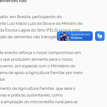
 sementes não
lto, em Brasília, participando do
e Luiz Inácio Lula da Silva e do Ministro do
enda Escola Lagoa do Sino (FELS) possui com
ução de sementes não transgênicas
 neste evento reforça o nosso compromisso em
ias que produzem alimento para o nosso
 governo, em especial com o Ministério do
ama de apoio à Agricultura Familiar por meio
or.
ento da Agricultura Familiar, que será o
inas e práticas sustentáveis, como
 ampliação do microcrédito rural para as