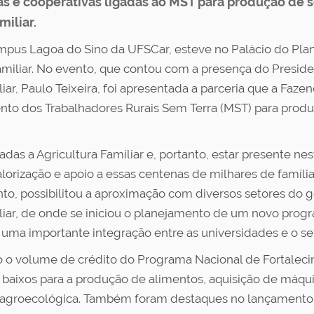
as e cooperativas ligadas ao MST para produção de
miliar.
mpus Lagoa do Sino da UFSCar, esteve no Palácio do Plana
miliar. No evento, que contou com a presença do President
iar, Paulo Teixeira, foi apresentada a parceria que a Faz
nto dos Trabalhadores Rurais Sem Terra (MST) para prod
ltadas a Agricultura Familiar e, portanto, estar presente
alorização e apoio a essas centenas de milhares de famíl
vento, possibilitou a aproximação com diversos setores do
iar, de onde se iniciou o planejamento de um novo progr
 uma importante integração entre as universidades e o set
 o volume de crédito do Programa Nacional de Fortalecim
is baixos para a produção de alimentos, aquisição de máqu
 agroecológica. Também foram destaques no lançamento a