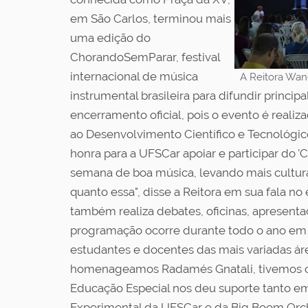
em São Carlos, terminou mais
uma edição do
ChorandoSemParar, festival
internacional de música
A Reitora Wan
instrumental brasileira para difundir princi
encerramento oficial, pois o evento é realiz
ao Desenvolvimento Científico e Tecnológic
honra para a UFSCar apoiar e participar do 
semana de boa música, levando mais cultura
quanto essa", disse a Reitora em sua fala n
também realiza debates, oficinas, apresenta
programação ocorre durante todo o ano em d
estudantes e docentes das mais variadas ár
homenageamos Radamés Gnatali, tivemos os 
Educação Especial nos deu suporte tanto em 
Experimental da UFSCar e da Big Boom Orch