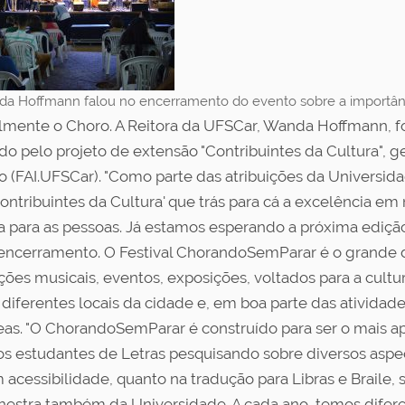
da Hoffmann falou no encerramento do evento sobre a importânci
palmente o Choro. A Reitora da UFSCar, Wanda Hoffmann, fo
ado pelo projeto de extensão "Contribuintes da Cultura", g
o (FAI.UFSCar). "Como parte das atribuições da Universid
'Contribuintes da Cultura' que trás para cá a excelência 
 para as pessoas. Já estamos esperando a próxima edição
o encerramento. O Festival ChorandoSemParar é o grande 
ções musicais, eventos, exposições, voltados para a cult
iferentes locais da cidade e, em boa parte das atividade
eas. "O ChorandoSemParar é construído para ser o mais a
estudantes de Letras pesquisando sobre diversos aspect
acessibilidade, quanto na tradução para Libras e Braile, 
estra também da Universidade. A cada ano, temos difere