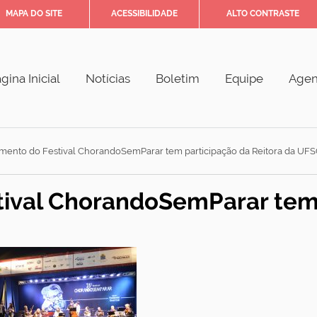
MAPA DO SITE
ACESSIBILIDADE
ALTO CONTRASTE
gina Inicial
Notícias
Boletim
Equipe
Age
mento do Festival ChorandoSemParar tem participação da Reitora da UFS
ival ChorandoSemParar tem 