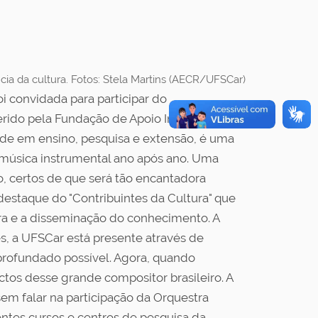
a da cultura. Fotos: Stela Martins (AECR/UFSCar)
i convidada para participar do
erido pela Fundação de Apoio Institucional
ade em ensino, pesquisa e extensão, é uma
em música instrumental ano após ano. Uma
, certos de que será tão encantadora
destaque do "Contribuintes da Cultura" que
ura e a disseminação do conhecimento. A
s, a UFSCar está presente através de
profundado possível. Agora, quando
os desse grande compositor brasileiro. A
sem falar na participação da Orquestra
ntes cursos e centros de pesquisa da