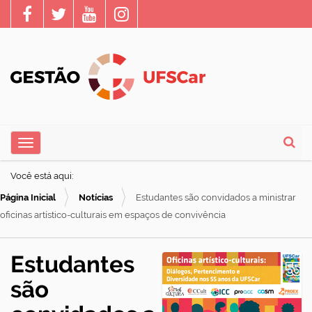
N
Toggle navigation
a
Busca
v
Você está aqui:
e
Página Inicial
Notícias
Estudantes são convidados a ministrar
g
oficinas artístico-culturais em espaços de convivência
a
ç
Estudantes
ã
são
o