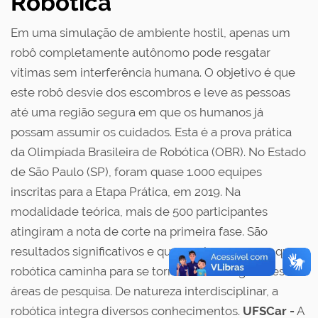
Robótica
Em uma simulação de ambiente hostil, apenas um
robô completamente autônomo pode resgatar
vítimas sem interferência humana. O objetivo é que
este robô desvie dos escombros e leve as pessoas
até uma região segura em que os humanos já
possam assumir os cuidados. Esta é a prova prática
da Olimpíada Brasileira de Robótica (OBR). No Estado
de São Paulo (SP), foram quase 1.000 equipes
inscritas para a Etapa Prática, em 2019. Na
modalidade teórica, mais de 500 participantes
atingiram a nota de corte na primeira fase. São
resultados significativos e que nos levam a crer que a
robótica caminha para se tornar uma das grandes
áreas de pesquisa. De natureza interdisciplinar, a
robótica integra diversos conhecimentos.
UFSCar -
A