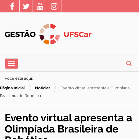
N
Toggle navigation
a
Busca
v
Você está aqui:
e
Página Inicial
Notícias
Evento virtual apresenta a Olimpíada
g
Brasileira de Robótica
a
ç
Evento virtual apresenta a
ã
Olimpíada Brasileira de
o