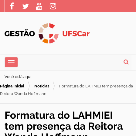
N
Toggle navigation
a
Busca
v
Você está aqui:
e
Página Inicial
Notícias
Formatura do LAHMIEI tem presença da
g
Reitora Wanda Hoffmann
a
ç
Formatura do LAHMIEI
ã
tem presença da Reitora
o