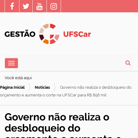
N
Toggle navigation
a
Busca
v
Você está aqui:
e
Página Inicial
Notícias
Governo não realiza o desbloqueio do
g
orçamento e aumenta o corte na UFSCar para R$ 856 mil
a
ç
Governo não realiza o
ã
desbloqueio do
o