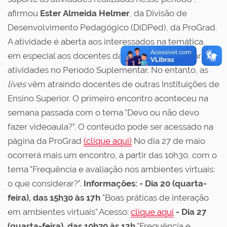
afirmou
Ester Almeida Helmer
, da Divisão de
Desenvolvimento Pedagógico (DiDPed), da ProGrad.
A atividade é aberta aos interessados na temática,
em especial aos docentes da UFSCar que ofertaram
atividades no Período Suplementar. No entanto, as
lives
vêm atraindo docentes de outras Instituições de
Ensino Superior. O primeiro encontro aconteceu na
semana passada com o tema "Devo ou não devo
fazer videoaula?". O conteúdo pode ser acessado na
página da ProGrad
(clique aqui)
No dia 27 de maio
ocorrerá mais um encontro, a partir das 10h30, com o
tema "Frequência e avaliação nos ambientes virtuais:
o que considerar?".
Informações:
- Dia 20 (quarta-
feira), das 15h30 às 17h
"Boas práticas de interação
em ambientes virtuais" Acesso:
clique aqui
- Dia 27
(quarta-feira), das 10h30 às 12h
"Frequência e