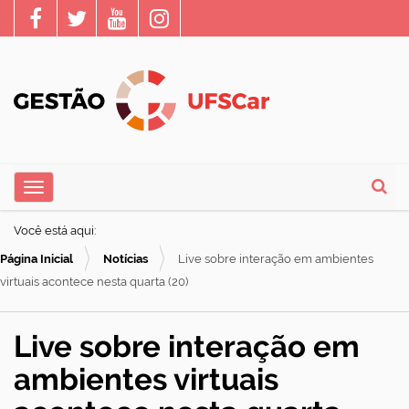
N
Toggle navigation
a
Busca
v
Você está aqui:
e
Página Inicial
Notícias
Live sobre interação em ambientes
g
virtuais acontece nesta quarta (20)
a
ç
Live sobre interação em
ã
ambientes virtuais
o