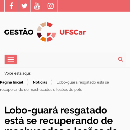
N
Toggle navigation
a
Busca
v
Você está aqui:
e
Página Inicial
Notícias
Lobo-guará resgatado está se
g
recuperando de machucados e lesões de pele
a
ç
Lobo-guará resgatado
ã
está se recuperando de
o