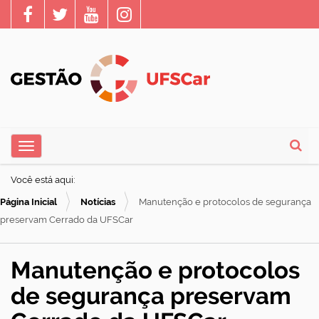
N
Toggle navigation
a
Busca
v
Você está aqui:
e
Página Inicial
Notícias
Manutenção e protocolos de segurança
g
preservam Cerrado da UFSCar
a
ç
Manutenção e protocolos
ã
de segurança preservam
o