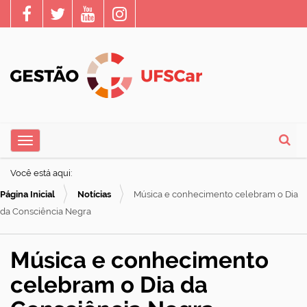
N
Toggle navigation
a
Busca
v
Você está aqui:
e
Página Inicial
Notícias
Música e conhecimento celebram o Dia
g
da Consciência Negra
a
ç
Música e conhecimento
ã
celebram o Dia da
o