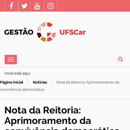
N
Toggle navigation
a
Busca
v
Você está aqui:
e
Página Inicial
Notícias
Nota da Reitoria: Aprimoramento da
g
convivência democrática
a
ç
Nota da Reitoria:
ã
Aprimoramento da
o