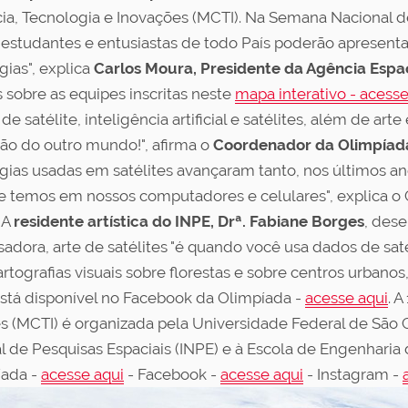
ência, Tecnologia e Inovações (MCTI). Na Semana Nacional 
 estudantes e entusiastas de todo País poderão apresenta
ias", explica
Carlos Moura, Presidente da Agência Espaci
 sobre as equipes inscritas neste
mapa interativo - acesse
e satélite, inteligência artificial e satélites, além de art
são do outro mundo!", afirma o
Coordenador da Olimpíada,
ogias usadas em satélites avançaram tanto, nos últimos ano
 temos em nossos computadores e celulares", explica o
 A
residente artística do INPE, Drª. Fabiane Borges
, dese
sadora, arte de satélites "é quando você usa dados de sat
rtografias visuais sobre florestas e sobre centros urbanos,
stá disponível no Facebook da Olimpíada -
acesse aqui
. 
es (MCTI) é organizada pela Universidade Federal de São 
onal de Pesquisas Espaciais (INPE) e à Escola de Engenhar
íada -
acesse aqui
- Facebook -
acesse aqui
- Instagram -