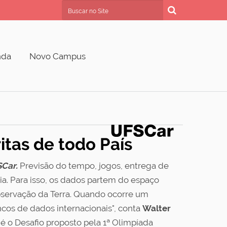
Busca
Busca Avançada…
nda
Novo Campus
itas de todo País
SCar.
Previsão do tempo, jogos, entrega de
ia. Para isso, os dados partem do espaço
observação da Terra. Quando ocorre um
os de dados internacionais", conta
Walter
é o Desafio proposto pela 1ª Olimpíada