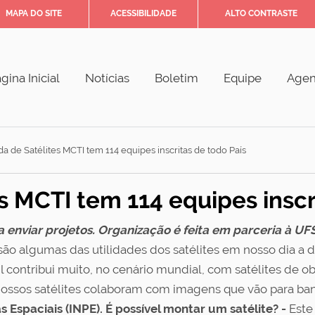
MAPA DO SITE
ACESSIBILIDADE
ALTO CONTRASTE
gina Inicial
Notícias
Boletim
Equipe
Age
a de Satélites MCTI tem 114 equipes inscritas de todo País
s MCTI tem 114 equipes inscr
ra enviar projetos. Organização é feita em parceria à UF
o algumas das utilidades dos satélites em nosso dia a d
l contribui muito, no cenário mundial, com satélites de 
ssos satélites colaboram com imagens que vão para banc
s Espaciais (INPE).
É possível montar um satélite? -
Este 