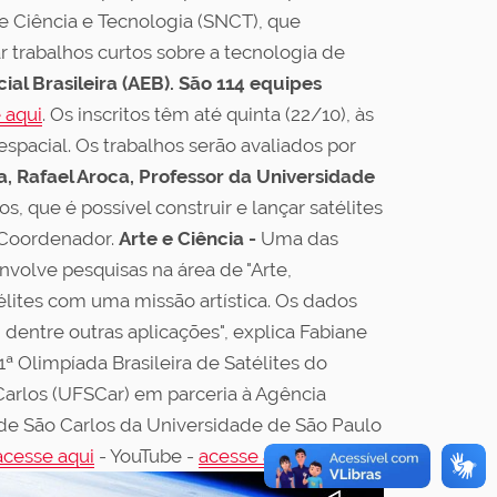
de Ciência e Tecnologia (SNCT), que
r trabalhos curtos sobre a tecnologia de
al Brasileira (AEB).
São 114 equipes
 aqui
. Os inscritos têm até quinta (22/10), às
e espacial. Os trabalhos serão avaliados por
 Rafael Aroca, Professor da Universidade
s, que é possível construir e lançar satélites
 Coordenador.
Arte e Ciência -
Uma das
nvolve pesquisas na área de "Arte,
élites com uma missão artística. Os dados
 dentre outras aplicações", explica Fabiane
A 1ª Olimpíada Brasileira de Satélites do
Carlos (UFSCar) em parceria à Agência
ia de São Carlos da Universidade de São Paulo
acesse aqui
- YouTube -
acesse aqui