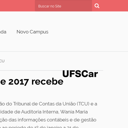
Busca
Busca Avançada…
nda
Novo Campus
TCU
de 2017 recebe
ão do Tribunal de Contas da União (TCU) e a
dade de Auditoria Interna, Wania Maria
tação das informações contábeis e de gestão
ao período de 1º de janeiro a 31 de