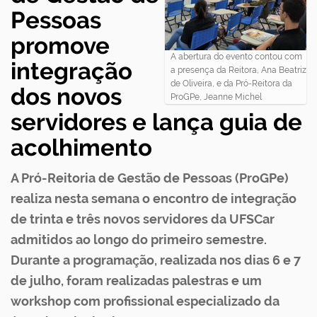
Pessoas
promove
A abertura do evento contou com
integração
a presença da Reitora, Ana Beatriz
de Oliveira, e da Pró-Reitora da
dos novos
ProGPe, Jeanne Michel
servidores e lança guia de
acolhimento
A Pró-Reitoria de Gestão de Pessoas (ProGPe)
realiza nesta semana o encontro de integração
de trinta e três novos servidores da UFSCar
admitidos ao longo do primeiro semestre.
Durante a programação, realizada nos dias 6 e 7
de julho, foram realizadas palestras e um
workshop com profissional especializado da