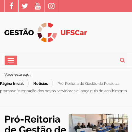
N
Toggle navigation
a
Busca
v
Você está aqui:
e
Página Inicial
Notícias
Pró-Reitoria de Gestão de Pessoas
g
promove integração dos novos servidores e lança guia de acolhimento
a
ç
ã
Pró-Reitoria
o
de Gestão de