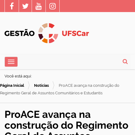
N
Toggle navigation
a
Busca
v
Você está aqui:
e
Página Inicial
Notícias
ProACE avança na construção do
g
Regimento Geral de Assuntos Comunitários e Estudantis
a
ç
ProACE avança na
ã
construção do Regimento
o