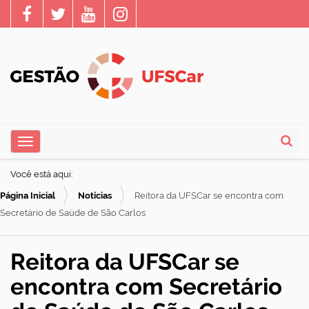
N
Toggle navigation
a
Busca
v
Você está aqui:
e
Página Inicial
Notícias
Reitora da UFSCar se encontra com
g
Secretário de Saúde de São Carlos
a
ç
Reitora da UFSCar se
ã
encontra com Secretário
o