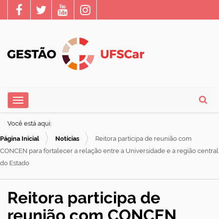
N
Toggle navigation
a
Busca
v
Você está aqui:
e
Página Inicial
Notícias
Reitora participa de reunião com
g
CONCEN para fortalecer a relação entre a Universidade e a região central
a
do Estado
ç
ã
Reitora participa de
o
reunião com CONCEN