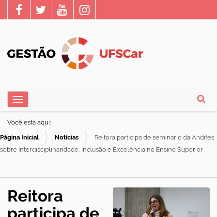
N
Toggle navigation
a
Busca
v
Você está aqui:
e
Página Inicial
Notícias
Reitora participa de seminário da Andifes
g
sobre Interdisciplinaridade, Inclusão e Excelência no Ensino Superior
a
ç
ã
Reitora
o
participa de