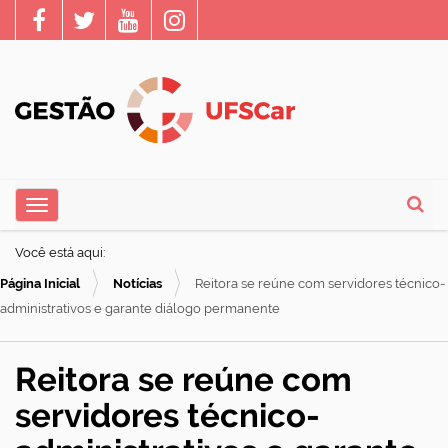
N
Toggle navigation
a
Busca
v
Você está aqui:
e
Página Inicial
Notícias
Reitora se reúne com servidores técnico-
g
administrativos e garante diálogo permanente
a
ç
Reitora se reúne com
ã
servidores técnico-
o