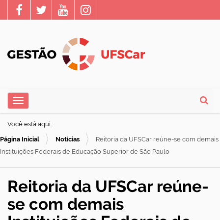
N
Toggle navigation
a
Busca
v
Você está aqui:
e
Página Inicial
Notícias
Reitoria da UFSCar reúne-se com demais
g
Instituições Federais de Educação Superior de São Paulo
a
ç
Reitoria da UFSCar reúne-
ã
se com demais
o