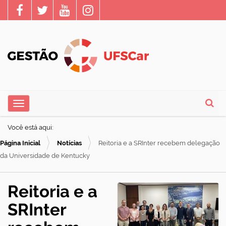
N
Toggle navigation
a
Busca
v
Você está aqui:
e
Página Inicial
Notícias
Reitoria e a SRInter recebem delegação
g
da Universidade de Kentucky
a
ç
Reitoria e a
ã
SRInter
o