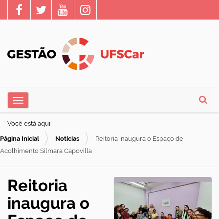
N
Toggle navigation
a
Busca
v
Você está aqui:
e
Página Inicial
Notícias
Reitoria inaugura o Espaço de
g
Acolhimento Silmara Capovilla
a
ç
Reitoria
ã
inaugura o
o