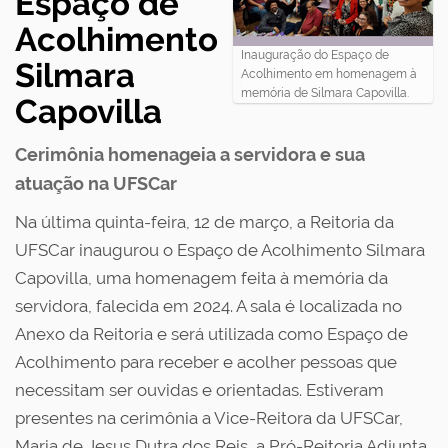
Espaço de
Acolhimento
Inauguração do Espaço de
Silmara
Acolhimento em homenagem à
memória de Silmara Capovilla.
Capovilla
Cerimônia homenageia a servidora e sua
atuação na UFSCar
Na última quinta-feira, 12 de março, a Reitoria da
UFSCar inaugurou o Espaço de Acolhimento Silmara
Capovilla, uma homenagem feita à memória da
servidora, falecida em 2024. A sala é localizada no
Anexo da Reitoria e será utilizada como Espaço de
Acolhimento para receber e acolher pessoas que
necessitam ser ouvidas e orientadas. Estiveram
presentes na cerimônia a Vice-Reitora da UFSCar,
Maria de Jesus Dutra dos Reis, a Pró-Reitoria Adjunta