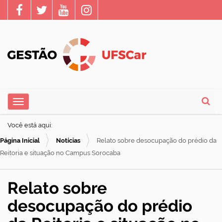
N
Toggle navigation
a
Busca
v
Você está aqui:
e
Página Inicial
Notícias
Relato sobre desocupação do prédio da
g
Reitoria e situação no Campus Sorocaba
a
ç
Relato sobre
ã
desocupação do prédio
o