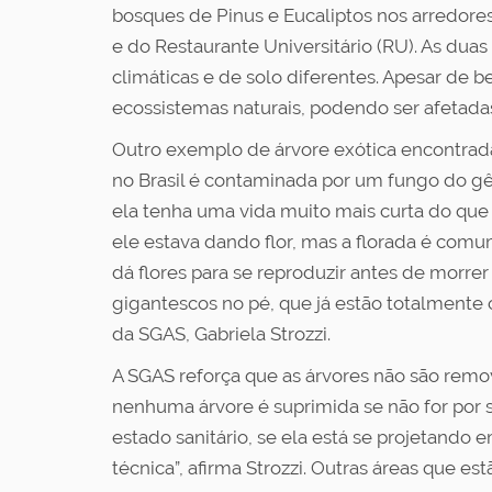
bosques de Pinus e Eucaliptos nos arredor
e do Restaurante Universitário (RU). As dua
climáticas e de solo diferentes. Apesar de 
ecossistemas naturais, podendo ser afetadas
Outro exemplo de árvore exótica encontrada
no Brasil é contaminada por um fungo do g
ela tenha uma vida muito mais curta do que
ele estava dando flor, mas a florada é com
dá flores para se reproduzir antes de morr
gigantescos no pé, que já estão totalment
da SGAS, Gabriela Strozzi.
A SGAS reforça que as árvores não são remov
nenhuma árvore é suprimida se não for por 
estado sanitário, se ela está se projetando
técnica”, afirma Strozzi. Outras áreas que 