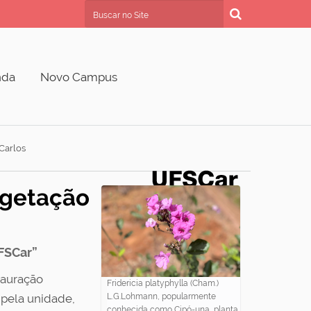
Busca
Busca Avançada…
nda
Novo Campus
Carlos
egetação
FSCar”
tauração
Fridericia platyphylla (Cham.)
 pela unidade,
L.G.Lohmann, popularmente
conhecida como Cipó-una, planta