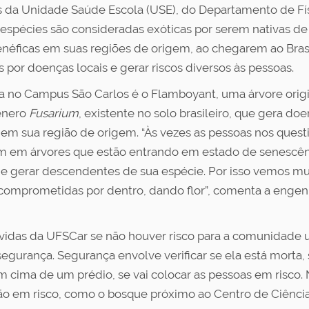
es da Unidade Saúde Escola (USE), do Departamento de Fí
s espécies são consideradas exóticas por serem nativas de
benéficas em suas regiões de origem, ao chegarem ao Bras
 por doenças locais e gerar riscos diversos às pessoas.
 no Campus São Carlos é o Flamboyant, uma árvore origi
ênero
Fusarium
, existente no solo brasileiro, que gera d
 em sua região de origem. “Às vezes as pessoas nos que
um em árvores que estão entrando em estado de senescên
er e gerar descendentes de sua espécie. Por isso vemos 
e comprometidas por dentro, dando flor”, comenta a eng
idas da UFSCar se não houver risco para a comunidade uni
segurança. Segurança envolve verificar se ela está mort
 em cima de um prédio, se vai colocar as pessoas em risc
estão em risco, como o bosque próximo ao Centro de Ciênci