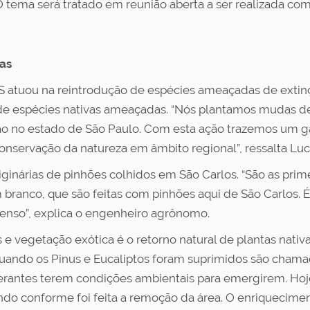
 O tema será tratado em reunião aberta a ser realizada 
as
AS atuou na reintrodução de espécies ameaçadas de exti
e espécies nativas ameaçadas. “Nós plantamos mudas de a
ão no estado de São Paulo. Com esta ação trazemos um g
servação da natureza em âmbito regional”, ressalta Luc
ginárias de pinhões colhidos em São Carlos. “São as prime
branco, que são feitas com pinhões aqui de São Carlos. É
enso”, explica o engenheiro agrônomo.
 vegetação exótica é o retorno natural de plantas nativa
uando os Pinus e Eucaliptos foram suprimidos são cha
rantes terem condições ambientais para emergirem. Hoje
indo conforme foi feita a remoção da área. O enriquecim