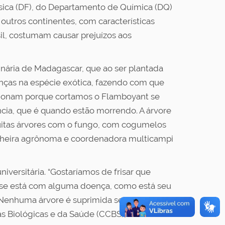
sica (DF), do Departamento de Química (DQ)
 outros continentes, com características
il, costumam causar prejuízos aos
nária de Madagascar, que ao ser plantada
oenças na espécie exótica, fazendo com que
stionam porque cortamos o Flamboyant se
cia, que é quando estão morrendo. A árvore
muitas árvores com o fungo, com cogumelos
enheira agrônoma e coordenadora multicampi
versitária. “Gostaríamos de frisar que
a, se está com alguma doença, como está seu
o. Nenhuma árvore é suprimida sem avaliação
as Biológicas e da Saúde (CCBS), ainda terão