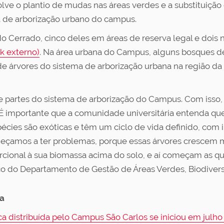
olve o plantio de mudas nas áreas verdes e a substituição
 de arborização urbano do campus.
do Cerrado, cinco deles em áreas de reserva legal e dois 
nk externo)
. Na área urbana do Campus, alguns bosques de
de árvores do sistema de arborização urbana na região d
e partes do sistema de arborização do Campus. Com isso,
É importante que a comunidade universitária entenda que
écies são exóticas e têm um ciclo de vida definido, com i
eçamos a ter problemas, porque essas árvores crescem 
rcional à sua biomassa acima do solo, e aí começam as q
cnico do Departamento de Gestão de Áreas Verdes, Biodi
a
 distribuída pelo Campus São Carlos se iniciou em julho 