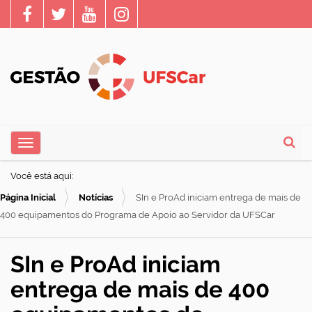
N
Toggle navigation
a
Busca
v
Você está aqui:
e
Página Inicial
Notícias
SIn e ProAd iniciam entrega de mais de
g
400 equipamentos do Programa de Apoio ao Servidor da UFSCar
a
ç
SIn e ProAd iniciam
ã
entrega de mais de 400
o