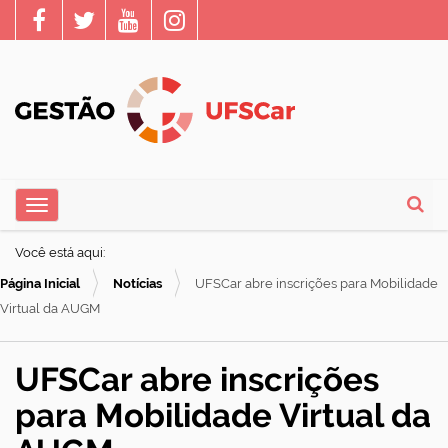
N
Toggle navigation
a
Busca
v
Você está aqui:
e
Página Inicial
Notícias
UFSCar abre inscrições para Mobilidade
g
Virtual da AUGM
a
ç
UFSCar abre inscrições
ã
para Mobilidade Virtual da
o