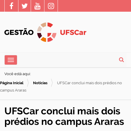
N
Toggle navigation
a
Busca
v
Você está aqui:
e
Página Inicial
Notícias
UFSCar conclui mais dois prédios no
g
campus Araras
a
ç
UFSCar conclui mais dois
ã
prédios no campus Araras
o