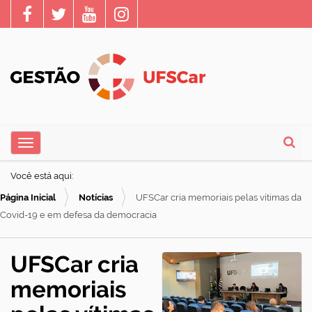
N
Toggle navigation
a
Busca
v
Você está aqui:
e
Página Inicial
Notícias
UFSCar cria memoriais pelas vítimas da
g
Covid-19 e em defesa da democracia
a
ç
UFSCar cria
ã
memoriais
o