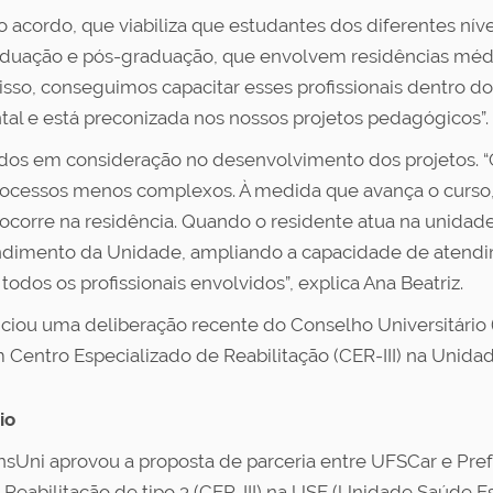
o acordo, que viabiliza que estudantes dos diferentes ní
uação e pós-graduação, que envolvem residências médica
so, conseguimos capacitar esses profissionais dentro do
al e está preconizada nos nossos projetos pedagógicos”.
ados em consideração no desenvolvimento dos projetos. “
essos menos complexos. À medida que avança o curso, a p
orre na residência. Quando o residente atua na unidade d
tendimento da Unidade, ampliando a capacidade de atend
odos os profissionais envolvidos”, explica Ana Beatriz.
nciou uma deliberação recente do Conselho Universitário 
 Centro Especializado de Reabilitação (CER-III) na Unida
io
nsUni aprovou a proposta de parceria entre UFSCar e Pref
eabilitação de tipo 3 (CER-III) na USE (Unidade Saúde Esc