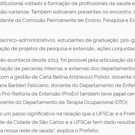
itucional voltado à formação de profissionais da saúde 
são-carlense. Também estiveram presentes no encontro, r
esidente da Comissão Permanente de Ensino, Pesquisa e 
 técnico-administrativos, estudantes de graduação, pós-g
ação de projetos de pesquisa e extensão, ações conjuntas 
ão acontecia desde 2013, foi possível pela articulação 
ação de parcerias internas e externas dos departamento
 com a gestão de Carla Betina Andreucci Polido, docent
iana Barbieri Feliciano, docente do Departamento de En
Pró-Reitoria de Extensão (ProEx) também teve papel centr
ocente do Departamento de Terapia Ocupacional (DTO).
s um passo significativo na relação que a UFSCar e a Pref
aúde da Cidade de São Carlos e a UFSCar tem dado resul
 nossa rede de saúde”, explica o Prefeito.