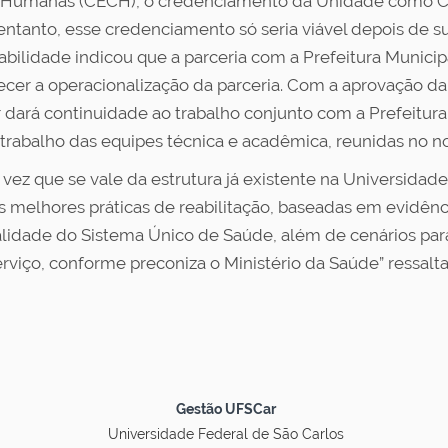
s Humanas (CECH), o credenciamento da Unidade como CE
 entanto, esse credenciamento só seria viável depois de 
bilidade indicou que a parceria com a Prefeitura Municip
lecer a operacionalização da parceria. Com a aprovação 
r dará continuidade ao trabalho conjunto com a Prefeitura
o trabalho das equipes técnica e acadêmica, reunidas no n
 vez que se vale da estrutura já existente na Universidad
 melhores práticas de reabilitação, baseadas em evidências
ealidade do Sistema Único de Saúde, além de cenários par
viço, conforme preconiza o Ministério da Saúde” ressalta a
Gestão UFSCar
Universidade Federal de São Carlos