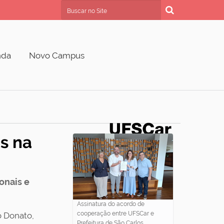
Busca
Busca Avançada…
nda
Novo Campus
s na
onais e
Assinatura do acordo de
cooperação entre UFSCar e
o Donato,
Prefeitura de São Carlos.