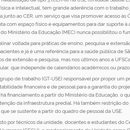
 física e intelectual, tem grande aderência com o trabalh
a junto ao CER, um serviço que visa promover acesso às Ó
 com espaço físico e equipamentos para dar suporte à at
 do Ministério da Educação (MEC) nunca possibilitou o fu
inar voltada para práticas de ensino, pesquisa e extensã
pacientes e já é uma referência para a saúde pública de S
etos de extensão e pesquisa, mas nos últimos anos a UFSC
gular, que independe de calendários acadêmicos ou prazos
grupo de trabalho (GT-USE) responsável por propor um pro
ntabilidade financeira e de pessoal para a garantia do pr
 há financiamento a partir do Ministério da Educação, o
nção da infraestrutura predial. Há também restrição do 
ue se sustente a partir do quadro de pessoal da USE.
to por técnicos da unidade, docentes e estudantes do Ce